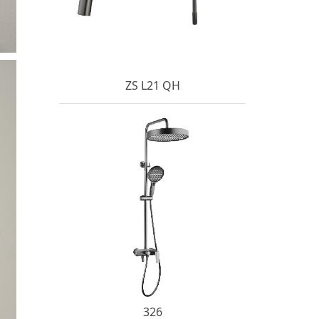
ZS L21 QH
326