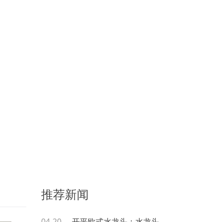
推荐新闻
04-20
开平欧式水龙头：水龙头漏水怎么修