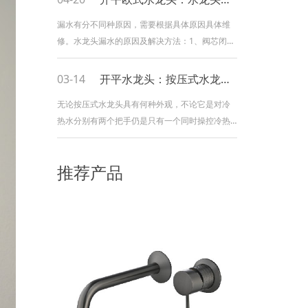
漏水有分不同种原因，需要根据具体原因具体维
修。水龙头漏水的原因及解决方法：1、阀芯闭合
不严密家中水质太差，会让水龙头里面积存很多
垃圾，如果没有定期清理的话，就会导致里面的
03-14
开平水龙头：按压式水龙头维修保养
阀芯闭合不严密，进而水龙头就会滴水。这时可
无论按压式水龙头具有何种外观，不论它是对冷
以把水龙头卸下来冲洗一下，看滴水情况是否有
热水分别有两个把手仍是只有一个同时操控冷热
所改良。2、阀芯松动或位移
水的把手，它都是按照某些基本原理来工作的。
淋浴水龙头厂家以下介绍的是怎样拆开一个按压
推荐产品
式水龙头并修理滴水的问题：所需工具：用这些
工具来抵挡按压式水龙头螺丝刀、浸透润滑油、
鲤鱼钳或活动扳手及其要替换的垫。过程