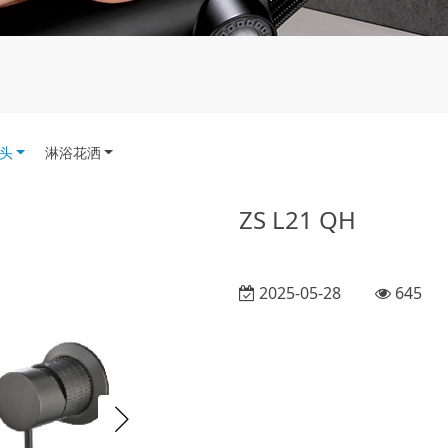
头
淋浴花洒
ZS L21 QH
2025-05-28
645